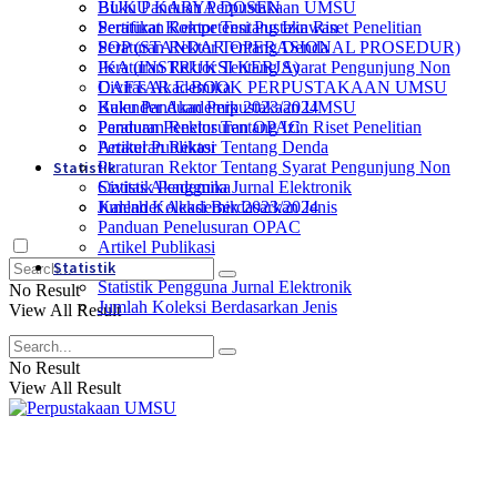
Buku Panduan Perpustakaan UMSU
BUKU KARYA DOSEN
Peraturan Rektor Tentang Izin Riset Penelitian
Sertifikat Kompetensi Pustakawan
Peraturan Rektor Tentang Denda
SOP (STANDAR OPERASIONAL PROSEDUR)
Peraturan Rektor Tentang Syarat Pengunjung Non
IKA (INSTRUKSI KERJA)
Civitas Akademika
DAFTAR E-BOOK PERPUSTAKAAN UMSU
Kalender Akademik 2023/2024
Buku Panduan Perpustakaan UMSU
Panduan Penelusuran OPAC
Peraturan Rektor Tentang Izin Riset Penelitian
Artikel Publikasi
Peraturan Rektor Tentang Denda
Statistik
Peraturan Rektor Tentang Syarat Pengunjung Non
Statistik Pengguna Jurnal Elektronik
Civitas Akademika
Jumlah Koleksi Berdasarkan Jenis
Kalender Akademik 2023/2024
Panduan Penelusuran OPAC
Artikel Publikasi
Statistik
Statistik Pengguna Jurnal Elektronik
No Result
Jumlah Koleksi Berdasarkan Jenis
View All Result
No Result
View All Result