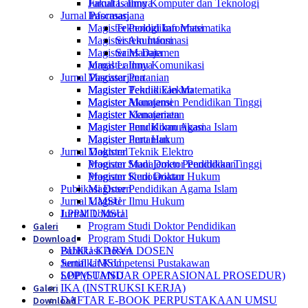
Jurnal Lainnya
Fakultas Ilmu Komputer dan Teknologi
Jurnal Pascasarjana
Informasi
Magister Pendidikan Matematika
Teknologi Informasi
Magister Akuntansi
Sistem Informasi
Magister Manajemen
Sains Data
Magister Ilmu Komunikasi
Jurnal Lainnya
Jurnal Pascasarjana
Magister Pertanian
Magister Teknik Elektro
Magister Pendidikan Matematika
Magister Manajemen Pendidikan Tinggi
Magister Akuntansi
Magister Kenotariatan
Magister Manajemen
Magister Pendidikan Agama Islam
Magister Ilmu Komunikasi
Magister Ilmu Hukum
Magister Pertanian
Jurnal Doktoral
Magister Teknik Elektro
Program Studi Doktor Pendidikan
Magister Manajemen Pendidikan Tinggi
Program Studi Doktor Hukum
Magister Kenotariatan
Publikasi Dosen
Magister Pendidikan Agama Islam
Jurnal UMSU
Magister Ilmu Hukum
LPPM UMSU
Jurnal Doktoral
Galeri
Program Studi Doktor Pendidikan
Download
Program Studi Doktor Hukum
BUKU KARYA DOSEN
Publikasi Dosen
Sertifikat Kompetensi Pustakawan
Jurnal UMSU
SOP (STANDAR OPERASIONAL PROSEDUR)
LPPM UMSU
Galeri
IKA (INSTRUKSI KERJA)
Download
DAFTAR E-BOOK PERPUSTAKAAN UMSU