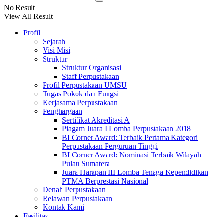
No Result
View All Result
Profil
Sejarah
Visi Misi
Struktur
Struktur Organisasi
Staff Perpustakaan
Profil Perpustakaan UMSU
Tugas Pokok dan Fungsi
Kerjasama Perpustakaan
Penghargaan
Sertifikat Akreditasi A
Piagam Juara I Lomba Perpustakaan 2018
BI Corner Award: Terbaik Pertama Kategori
Perpustakaan Perguruan Tinggi
BI Corner Award: Nominasi Terbaik Wilayah
Pulau Sumatera
Juara Harapan III Lomba Tenaga Kependidikan
PTMA Berprestasi Nasional
Denah Perpustakaan
Relawan Perpustakaan
Kontak Kami
Fasilitas