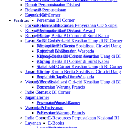
Ruang Pertemuan dan Diskusi
Denah Perpustakaan
Ruang Baca
Relawan Perpustakaan
Layanan BI Corner
Kontak Kami
Fasilitas
Peresmian BI Corner
Formulir Usulan Buku dan Penyerahan CD Skripsi
Referensi BI Corner
Ruang Pertemuan dan Diskusi
Kliping Berita BI Corner Award
Ruang Baca
Kliping Berita BI Corner di Surat Kabar
Layanan BI Corner
Sosialisasi Ciri-ciri Keaslian Uang di BI Corner
Kliping Koran Berita Sosialisasi Ciri-ciri Uang
Peresmian BI Corner
Rupiah di Analisa dan Waspada
Referensi BI Corner
Video Sosialisasi Ciri-ciri Keaslian Uang di BI
Kliping Berita BI Corner Award
Corner
Kliping Berita BI Corner di Surat Kabar
Statistik BI Corner
Sosialisasi Ciri-ciri Keaslian Uang di BI Corner
Japan Corner
Kliping Koran Berita Sosialisasi Ciri-ciri Uang
Peresmian Japan Corner
Rupiah di Analisa dan Waspada
Warung Prancis
Video Sosialisasi Ciri-ciri Keaslian Uang di BI
Peresmian Warung Prancis
Corner
India Corner
Statistik BI Corner
Layanan
Japan Corner
Layanan Perpustakaan
Peresmian Japan Corner
Warung Prancis
Jam Pelayanan
E-Resources
Peresmian Warung Prancis
India Corner
E-Resources Perpustakaan Nasional RI
Layanan
E-Books