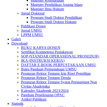
Magister Kenotariatan
Magister Pendidikan Agama Islam
Magister Ilmu Hukum
Jurnal Doktoral
Program Studi Doktor Pendidikan
Program Studi Doktor Hukum
Publikasi Dosen
Jurnal UMSU
LPPM UMSU
Galeri
Download
BUKU KARYA DOSEN
Sertifikat Kompetensi Pustakawan
SOP (STANDAR OPERASIONAL PROSEDUR)
IKA (INSTRUKSI KERJA)
DAFTAR E-BOOK PERPUSTAKAAN UMSU
Buku Panduan Perpustakaan UMSU
Peraturan Rektor Tentang Izin Riset Penelitian
Peraturan Rektor Tentang Denda
Peraturan Rektor Tentang Syarat Pengunjung Non
Civitas Akademika
Kalender Akademik 2023/2024
Panduan Penelusuran OPAC
Artikel Publikasi
Statistik