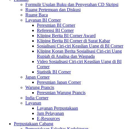
Formulir Usulan Buku dan Penyerahan CD Skripsi
Ruang Pertemuan dan Diskusi
Ruang Baca
Layanan BI Corner
Peresmian BI Corner
Referensi BI Corner
Kliping Berita BI Corner Award
Kliping Berita BI Corner di Surat Kabar
Sosialisasi Ciri-ciri Keaslian Uang di BI Corner
Kliping Koran Berita Sosialisasi Ciri-ciri Uang
Rupiah di Analisa dan Waspada
Video Sosialisasi Ciri-ciri Keaslian Uang di BI
Corner
Statistik BI Corner
Japan Corner
Peresmian Japan Corner
Warung Prancis
Peresmian Warung Prancis
India Corner
Layanan
Layanan Perpustakaan
Jam Pelayanan
E-Resources
Perpustakaan Cabang
Perpustakaan Fakultas Kedokteran