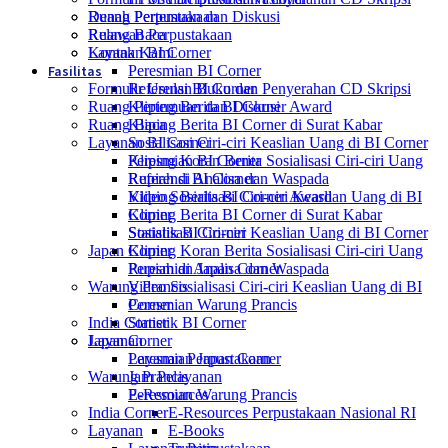
Ruang Pertemuan dan Diskusi
Denah Perpustakaan
Ruang Baca
Relawan Perpustakaan
Layanan BI Corner
Kontak Kami
Fasilitas
Peresmian BI Corner
Formulir Usulan Buku dan Penyerahan CD Skripsi
Referensi BI Corner
Ruang Pertemuan dan Diskusi
Kliping Berita BI Corner Award
Ruang Baca
Kliping Berita BI Corner di Surat Kabar
Layanan BI Corner
Sosialisasi Ciri-ciri Keaslian Uang di BI Corner
Kliping Koran Berita Sosialisasi Ciri-ciri Uang
Peresmian BI Corner
Rupiah di Analisa dan Waspada
Referensi BI Corner
Video Sosialisasi Ciri-ciri Keaslian Uang di BI
Kliping Berita BI Corner Award
Corner
Kliping Berita BI Corner di Surat Kabar
Statistik BI Corner
Sosialisasi Ciri-ciri Keaslian Uang di BI Corner
Japan Corner
Kliping Koran Berita Sosialisasi Ciri-ciri Uang
Peresmian Japan Corner
Rupiah di Analisa dan Waspada
Warung Prancis
Video Sosialisasi Ciri-ciri Keaslian Uang di BI
Peresmian Warung Prancis
Corner
India Corner
Statistik BI Corner
Layanan
Japan Corner
Layanan Perpustakaan
Peresmian Japan Corner
Warung Prancis
Jam Pelayanan
E-Resources
Peresmian Warung Prancis
India Corner
E-Resources Perpustakaan Nasional RI
Layanan
E-Books