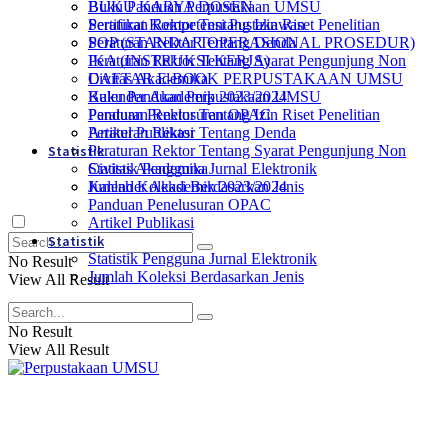
Buku Panduan Perpustakaan UMSU
BUKU KARYA DOSEN
Peraturan Rektor Tentang Izin Riset Penelitian
Sertifikat Kompetensi Pustakawan
Peraturan Rektor Tentang Denda
SOP (STANDAR OPERASIONAL PROSEDUR)
Peraturan Rektor Tentang Syarat Pengunjung Non
IKA (INSTRUKSI KERJA)
Civitas Akademika
DAFTAR E-BOOK PERPUSTAKAAN UMSU
Kalender Akademik 2023/2024
Buku Panduan Perpustakaan UMSU
Panduan Penelusuran OPAC
Peraturan Rektor Tentang Izin Riset Penelitian
Artikel Publikasi
Peraturan Rektor Tentang Denda
Statistik
Peraturan Rektor Tentang Syarat Pengunjung Non
Statistik Pengguna Jurnal Elektronik
Civitas Akademika
Jumlah Koleksi Berdasarkan Jenis
Kalender Akademik 2023/2024
Panduan Penelusuran OPAC
Artikel Publikasi
Statistik
Statistik Pengguna Jurnal Elektronik
No Result
Jumlah Koleksi Berdasarkan Jenis
View All Result
No Result
View All Result