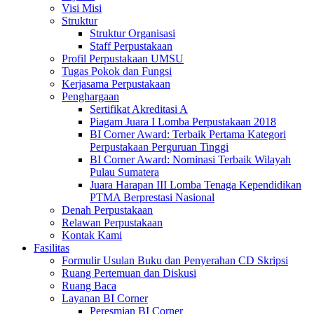
Visi Misi
Struktur
Struktur Organisasi
Staff Perpustakaan
Profil Perpustakaan UMSU
Tugas Pokok dan Fungsi
Kerjasama Perpustakaan
Penghargaan
Sertifikat Akreditasi A
Piagam Juara I Lomba Perpustakaan 2018
BI Corner Award: Terbaik Pertama Kategori
Perpustakaan Perguruan Tinggi
BI Corner Award: Nominasi Terbaik Wilayah
Pulau Sumatera
Juara Harapan III Lomba Tenaga Kependidikan
PTMA Berprestasi Nasional
Denah Perpustakaan
Relawan Perpustakaan
Kontak Kami
Fasilitas
Formulir Usulan Buku dan Penyerahan CD Skripsi
Ruang Pertemuan dan Diskusi
Ruang Baca
Layanan BI Corner
Peresmian BI Corner