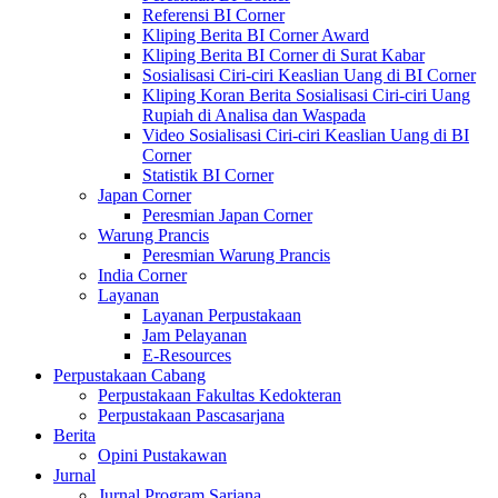
Referensi BI Corner
Kliping Berita BI Corner Award
Kliping Berita BI Corner di Surat Kabar
Sosialisasi Ciri-ciri Keaslian Uang di BI Corner
Kliping Koran Berita Sosialisasi Ciri-ciri Uang
Rupiah di Analisa dan Waspada
Video Sosialisasi Ciri-ciri Keaslian Uang di BI
Corner
Statistik BI Corner
Japan Corner
Peresmian Japan Corner
Warung Prancis
Peresmian Warung Prancis
India Corner
Layanan
Layanan Perpustakaan
Jam Pelayanan
E-Resources
Perpustakaan Cabang
Perpustakaan Fakultas Kedokteran
Perpustakaan Pascasarjana
Berita
Opini Pustakawan
Jurnal
Jurnal Program Sarjana