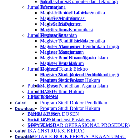
Jurnal Lainnya
Fakultas Ilmu Komputer dan Teknologi
Jurnal Pascasarjana
Informasi
Magister Pendidikan Matematika
Teknologi Informasi
Magister Akuntansi
Sistem Informasi
Magister Manajemen
Sains Data
Magister Ilmu Komunikasi
Jurnal Lainnya
Jurnal Pascasarjana
Magister Pertanian
Magister Teknik Elektro
Magister Pendidikan Matematika
Magister Manajemen Pendidikan Tinggi
Magister Akuntansi
Magister Kenotariatan
Magister Manajemen
Magister Pendidikan Agama Islam
Magister Ilmu Komunikasi
Magister Ilmu Hukum
Magister Pertanian
Jurnal Doktoral
Magister Teknik Elektro
Program Studi Doktor Pendidikan
Magister Manajemen Pendidikan Tinggi
Program Studi Doktor Hukum
Magister Kenotariatan
Publikasi Dosen
Magister Pendidikan Agama Islam
Jurnal UMSU
Magister Ilmu Hukum
LPPM UMSU
Jurnal Doktoral
Galeri
Program Studi Doktor Pendidikan
Download
Program Studi Doktor Hukum
BUKU KARYA DOSEN
Publikasi Dosen
Sertifikat Kompetensi Pustakawan
Jurnal UMSU
SOP (STANDAR OPERASIONAL PROSEDUR)
LPPM UMSU
Galeri
IKA (INSTRUKSI KERJA)
Download
DAFTAR E-BOOK PERPUSTAKAAN UMSU