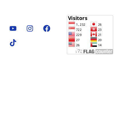
Perpustakaan
Perpustakaan
Perpustakaa
Kampus
Kampus
Kampus
Pascasarjana
Kedokteran
Utama
Jl. Denai No. 217,
Jl. Gedung Arca No.
Jl. Kapt. Mukhtar
Medan, Sumatera
53 Medan 20217
Basri No. 3 Medan,
Utara
Sumatera Utara,
20238
Telp : 061-
Indonesia
Sumatera Utara,
88811104
Telp. 061-7350163,
Indonesia
7333162
Telepon: 061-
Fax.061-7363488