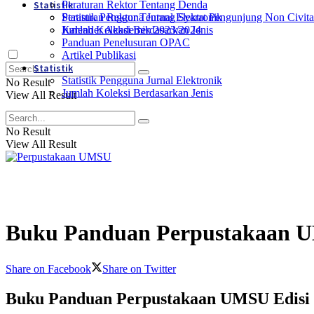
Statistik
Peraturan Rektor Tentang Denda
Statistik Pengguna Jurnal Elektronik
Peraturan Rektor Tentang Syarat Pengunjung Non Civit
Jumlah Koleksi Berdasarkan Jenis
Kalender Akademik 2023/2024
Panduan Penelusuran OPAC
Artikel Publikasi
Statistik
Statistik Pengguna Jurnal Elektronik
No Result
Jumlah Koleksi Berdasarkan Jenis
View All Result
No Result
View All Result
Buku Panduan Perpustakaan
Share on Facebook
Share on Twitter
Buku Panduan Perpustakaan UMSU Edisi