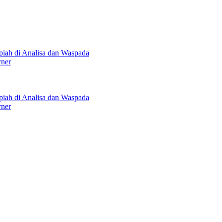
upiah di Analisa dan Waspada
rner
upiah di Analisa dan Waspada
rner