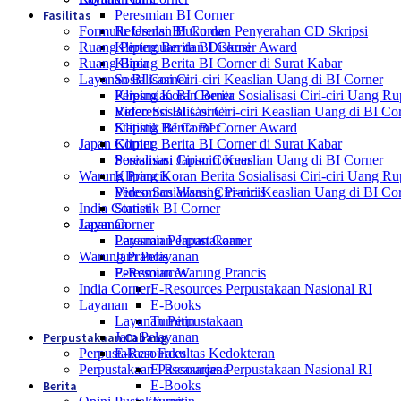
Fasilitas
Peresmian BI Corner
Formulir Usulan Buku dan Penyerahan CD Skripsi
Referensi BI Corner
Ruang Pertemuan dan Diskusi
Kliping Berita BI Corner Award
Ruang Baca
Kliping Berita BI Corner di Surat Kabar
Layanan BI Corner
Sosialisasi Ciri-ciri Keaslian Uang di BI Corner
Kliping Koran Berita Sosialisasi Ciri-ciri Uang R
Peresmian BI Corner
Video Sosialisasi Ciri-ciri Keaslian Uang di BI Co
Referensi BI Corner
Statistik BI Corner
Kliping Berita BI Corner Award
Japan Corner
Kliping Berita BI Corner di Surat Kabar
Peresmian Japan Corner
Sosialisasi Ciri-ciri Keaslian Uang di BI Corner
Warung Prancis
Kliping Koran Berita Sosialisasi Ciri-ciri Uang R
Peresmian Warung Prancis
Video Sosialisasi Ciri-ciri Keaslian Uang di BI Co
India Corner
Statistik BI Corner
Layanan
Japan Corner
Layanan Perpustakaan
Peresmian Japan Corner
Warung Prancis
Jam Pelayanan
E-Resources
Peresmian Warung Prancis
India Corner
E-Resources Perpustakaan Nasional RI
Layanan
E-Books
Layanan Perpustakaan
Turnitin
Perpustakaan Cabang
Jam Pelayanan
Perpustakaan Fakultas Kedokteran
E-Resources
Perpustakaan Pascasarjana
E-Resources Perpustakaan Nasional RI
Berita
E-Books