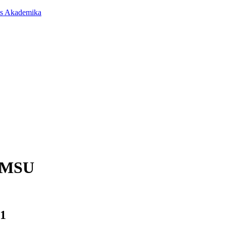
as Akademika
 UMSU
 1