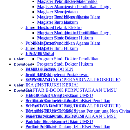
Magister Teknik Elektro
Magister Pendidikan Matematika
Magister Manajemen Pendidikan Tinggi
Magister Akuntansi
Magister Kenotariatan
Magister Manajemen
Magister Pendidikan Agama Islam
Magister Ilmu Komunikasi
Magister Ilmu Hukum
Magister Pertanian
Jurnal Doktoral
Magister Teknik Elektro
Program Studi Doktor Pendidikan
Magister Manajemen Pendidikan Tinggi
Program Studi Doktor Hukum
Magister Kenotariatan
Publikasi Dosen
Magister Pendidikan Agama Islam
Jurnal UMSU
Magister Ilmu Hukum
LPPM UMSU
Jurnal Doktoral
Galeri
Program Studi Doktor Pendidikan
Download
Program Studi Doktor Hukum
BUKU KARYA DOSEN
Publikasi Dosen
Sertifikat Kompetensi Pustakawan
Jurnal UMSU
SOP (STANDAR OPERASIONAL PROSEDUR)
LPPM UMSU
Galeri
IKA (INSTRUKSI KERJA)
Download
DAFTAR E-BOOK PERPUSTAKAAN UMSU
Buku Panduan Perpustakaan UMSU
BUKU KARYA DOSEN
Peraturan Rektor Tentang Izin Riset Penelitian
Sertifikat Kompetensi Pustakawan
Peraturan Rektor Tentang Denda
SOP (STANDAR OPERASIONAL PROSEDUR)
Peraturan Rektor Tentang Syarat Pengunjung Non Civit
IKA (INSTRUKSI KERJA)
Kalender Akademik 2023/2024
DAFTAR E-BOOK PERPUSTAKAAN UMSU
Panduan Penelusuran OPAC
Buku Panduan Perpustakaan UMSU
Artikel Publikasi
Peraturan Rektor Tentang Izin Riset Penelitian