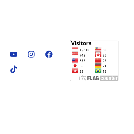
Perpustakaan
Perpustakaan
Perpustakaa
Kampus
Kampus
Kampus
Pascasarjana
Kedokteran
Utama
Jl. Denai No. 217,
Jl. Gedung Arca No.
Jl. Kapt. Mukhtar
Medan, Sumatera
53 Medan 20217
Basri No. 3 Medan,
Utara
Sumatera Utara,
20238