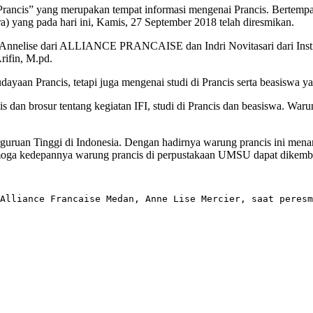
Prancis” yang merupakan tempat informasi mengenai Prancis. Bertempa
yang pada hari ini, Kamis, 27 September 2018 telah diresmikan.
i Annelise dari ALLIANCE PRANCAISE dan Indri Novitasari dari Instit
ifin, M.pd.
yaan Prancis, tetapi juga mengenai studi di Prancis serta beasiswa y
n brosur tentang kegiatan IFI, studi di Prancis dan beasiswa. Warung
Perguruan Tinggi di Indonesia. Dengan hadirnya warung prancis ini 
oga kedepannya warung prancis di perpustakaan UMSU dapat dikemban
Alliance Francaise Medan, Anne Lise Mercier, saat peresm