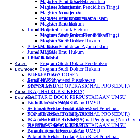
Magister Teknik Elektro
Magister Pendidikan Matematika
Magister Manajemen Pendidikan Tinggi
Magister Akuntansi
Magister Kenotariatan
Magister Manajemen
Magister Pendidikan Agama Islam
Magister Ilmu Komunikasi
Magister Ilmu Hukum
Magister Pertanian
Jurnal Doktoral
Magister Teknik Elektro
Program Studi Doktor Pendidikan
Magister Manajemen Pendidikan Tinggi
Program Studi Doktor Hukum
Magister Kenotariatan
Publikasi Dosen
Magister Pendidikan Agama Islam
Jurnal UMSU
Magister Ilmu Hukum
LPPM UMSU
Jurnal Doktoral
Galeri
Program Studi Doktor Pendidikan
Download
Program Studi Doktor Hukum
BUKU KARYA DOSEN
Publikasi Dosen
Sertifikat Kompetensi Pustakawan
Jurnal UMSU
SOP (STANDAR OPERASIONAL PROSEDUR)
LPPM UMSU
Galeri
IKA (INSTRUKSI KERJA)
Download
DAFTAR E-BOOK PERPUSTAKAAN UMSU
Buku Panduan Perpustakaan UMSU
BUKU KARYA DOSEN
Peraturan Rektor Tentang Izin Riset Penelitian
Sertifikat Kompetensi Pustakawan
Peraturan Rektor Tentang Denda
SOP (STANDAR OPERASIONAL PROSEDUR)
Peraturan Rektor Tentang Syarat Pengunjung Non Civit
IKA (INSTRUKSI KERJA)
Kalender Akademik 2023/2024
DAFTAR E-BOOK PERPUSTAKAAN UMSU
Panduan Penelusuran OPAC
Buku Panduan Perpustakaan UMSU
Artikel Publikasi
Peraturan Rektor Tentang Izin Riset Penelitian