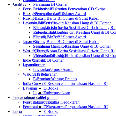
Fasilitas
Peresmian BI Corner
Formulir Usulan Buku dan Penyerahan CD Skripsi
Referensi BI Corner
Ruang Pertemuan dan Diskusi
Kliping Berita BI Corner Award
Ruang Baca
Kliping Berita BI Corner di Surat Kabar
Layanan BI Corner
Sosialisasi Ciri-ciri Keaslian Uang di BI Corner
Kliping Koran Berita Sosialisasi Ciri-ciri Uang R
Peresmian BI Corner
Video Sosialisasi Ciri-ciri Keaslian Uang di BI Co
Referensi BI Corner
Statistik BI Corner
Kliping Berita BI Corner Award
Japan Corner
Kliping Berita BI Corner di Surat Kabar
Peresmian Japan Corner
Sosialisasi Ciri-ciri Keaslian Uang di BI Corner
Warung Prancis
Kliping Koran Berita Sosialisasi Ciri-ciri Uang R
Peresmian Warung Prancis
Video Sosialisasi Ciri-ciri Keaslian Uang di BI Co
India Corner
Statistik BI Corner
Layanan
Japan Corner
Layanan Perpustakaan
Peresmian Japan Corner
Warung Prancis
Jam Pelayanan
E-Resources
Peresmian Warung Prancis
India Corner
E-Resources Perpustakaan Nasional RI
Layanan
E-Books
Layanan Perpustakaan
Turnitin
Perpustakaan Cabang
Jam Pelayanan
Perpustakaan Fakultas Kedokteran
E-Resources
Perpustakaan Pascasarjana
E-Resources Perpustakaan Nasional RI
Berita
E-Books