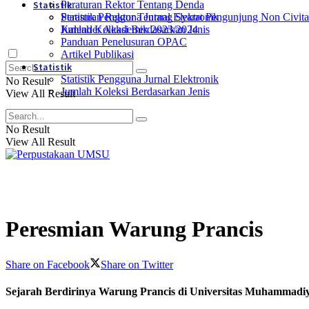
Statistik
Peraturan Rektor Tentang Denda
Statistik Pengguna Jurnal Elektronik
Peraturan Rektor Tentang Syarat Pengunjung Non Civit
Jumlah Koleksi Berdasarkan Jenis
Kalender Akademik 2023/2024
Panduan Penelusuran OPAC
Artikel Publikasi
Statistik
Statistik Pengguna Jurnal Elektronik
No Result
Jumlah Koleksi Berdasarkan Jenis
View All Result
No Result
View All Result
Peresmian Warung Prancis
Share on Facebook
Share on Twitter
Sejarah Berdirinya Warung Prancis di Universitas Muhammadi