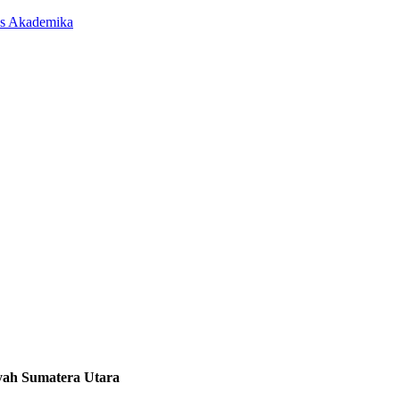
as Akademika
yah Sumatera Utara