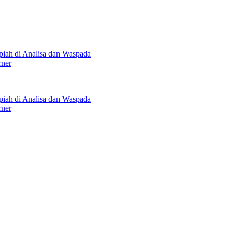
upiah di Analisa dan Waspada
rner
upiah di Analisa dan Waspada
rner